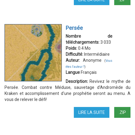
THÉSÉE
Persée
Nombre de
téléchargements:
3 033
Poids:
0.4 Mo
Difficulté:
Intermédiaire
Auteur:
Anonyme
(
Vous
êtes l'auteur ?
)
Langue
Français
Description:
Revivez le mythe de
Persée. Combat contre Méduse, sauvetage d'Andromède du
Kraken et accomplissement d'une prophétie seront au menu. A
vous de relever le défi!
LIRE LA SUITE
DE
.ZIP
PERSÉE