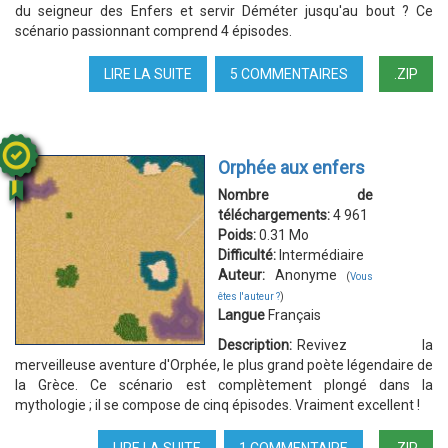
du seigneur des Enfers et servir Déméter jusqu'au bout ? Ce
scénario passionnant comprend 4 épisodes.
LIRE LA SUITE
DE
5 COMMENTAIRES
.ZIP
PERSEPHONE
Orphée aux enfers
Nombre de
téléchargements:
4 961
Poids:
0.31 Mo
Difficulté:
Intermédiaire
Auteur:
Anonyme
(
Vous
êtes l'auteur ?
)
Langue
Français
Description:
Revivez la
merveilleuse aventure d'Orphée, le plus grand poète légendaire de
la Grèce. Ce scénario est complètement plongé dans la
mythologie ; il se compose de cinq épisodes. Vraiment excellent !
LIRE LA SUITE
DE
1 COMMENTAIRE
.ZIP