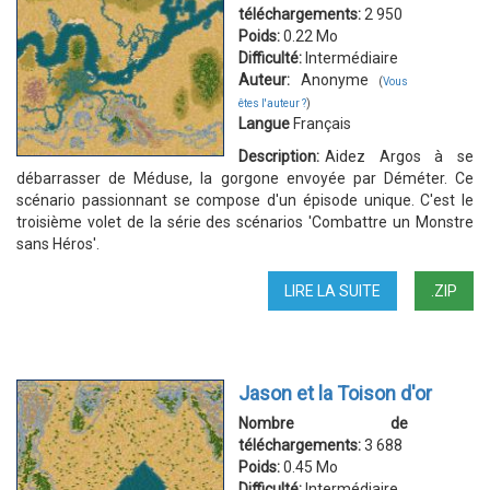
téléchargements:
2 950
Poids:
0.22 Mo
Difficulté:
Intermédiaire
Auteur:
Anonyme
(
Vous
êtes l'auteur ?
)
Langue
Français
Description:
Aidez Argos à se
débarrasser de Méduse, la gorgone envoyée par Déméter. Ce
scénario passionnant se compose d'un épisode unique. C'est le
troisième volet de la série des scénarios 'Combattre un Monstre
sans Héros'.
LIRE LA SUITE
DE
.ZIP
MEDUSE
Jason et la Toison d'or
Nombre de
téléchargements:
3 688
Poids:
0.45 Mo
Difficulté:
Intermédiaire