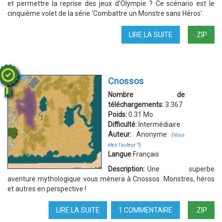
et permettre la reprise des jeux d'Olympie ? Ce scénario est le
cinquième volet de la série 'Combattre un Monstre sans Héros'.
LIRE LA SUITE
DE
.ZIP
LE
CYCLOPE
Cnossos
Nombre de
téléchargements:
3 367
Poids:
0.31 Mo
Difficulté:
Intermédiaire
Auteur:
Anonyme
(
Vous
êtes l'auteur ?
)
Langue
Français
Description:
Une superbe
aventure mythologique vous mènera à Cnossos. Monstres, héros
et autres en perspective !
LIRE LA SUITE
DE
1 COMMENTAIRE
.ZIP
CNOSSOS