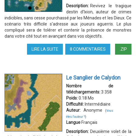
Description:
Revivez le tragique
destin d'Ixion, auteur de crimes
indicibles, sans cesse pourchassé par les Ménades et les Dieux. Ce
scénario très difficile s'adresse aux joueurs aguerris. Le plus
compliqué sera de tolérer et contenir la présence de monstres
dans votre cité tout en avançant dans vos objectifs.
LIRE LA SUITE
DE
8 COMMENTAIRES
.ZIP
LE
MYTHE
D'IXION
Le Sanglier de Calydon
Nombre de
téléchargements:
3 358
Poids:
0.18 Mo
Difficulté:
Intermédiaire
Auteur:
Anonyme
(
Vous
êtes l'auteur ?
)
Langue
Français
Description:
Deuxième volet de la