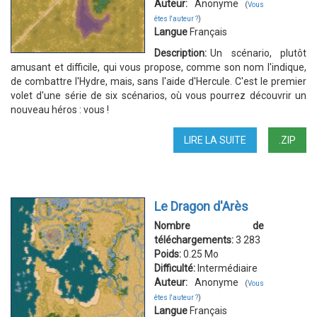
Auteur:
Anonyme
(
Vous
êtes l'auteur ?
)
Langue
Français
Description:
Un scénario, plutôt
amusant et difficile, qui vous propose, comme son nom l'indique,
de combattre l'Hydre, mais, sans l'aide d'Hercule. C'est le premier
volet d'une série de six scénarios, où vous pourrez découvrir un
nouveau héros : vous !
LIRE LA SUITE
DE
.ZIP
L'HYDRE
DE
LERNE
Le Dragon d'Arès
Nombre de
téléchargements:
3 283
Poids:
0.25 Mo
Difficulté:
Intermédiaire
Auteur:
Anonyme
(
Vous
êtes l'auteur ?
)
Langue
Français