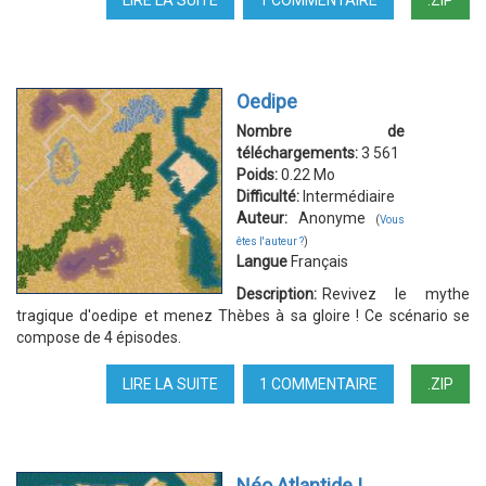
ORPHÉE
AUX
ENFERS
Oedipe
Nombre de
téléchargements:
3 561
Poids:
0.22 Mo
Difficulté:
Intermédiaire
Auteur:
Anonyme
(
Vous
êtes l'auteur ?
)
Langue
Français
Description:
Revivez le mythe
tragique d'oedipe et menez Thèbes à sa gloire ! Ce scénario se
compose de 4 épisodes.
LIRE LA SUITE
DE
1 COMMENTAIRE
.ZIP
OEDIPE
Néo Atlantide I