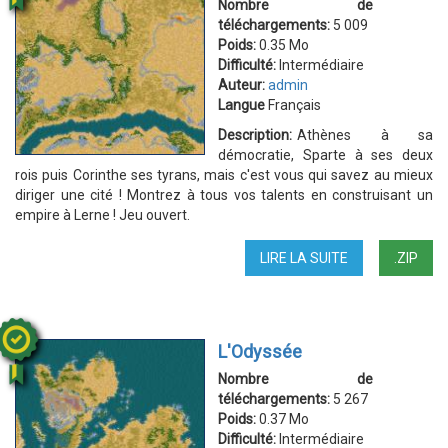
Nombre de
téléchargements:
5 009
Poids:
0.35 Mo
Difficulté:
Intermédiaire
Auteur:
admin
Langue
Français
Description:
Athènes à sa
démocratie, Sparte à ses deux
rois puis Corinthe ses tyrans, mais c'est vous qui savez au mieux
diriger une cité ! Montrez à tous vos talents en construisant un
empire à Lerne ! Jeu ouvert.
LIRE LA SUITE
DE
.ZIP
ECONOMIE
2
L'Odyssée
Nombre de
téléchargements:
5 267
Poids:
0.37 Mo
Difficulté:
Intermédiaire