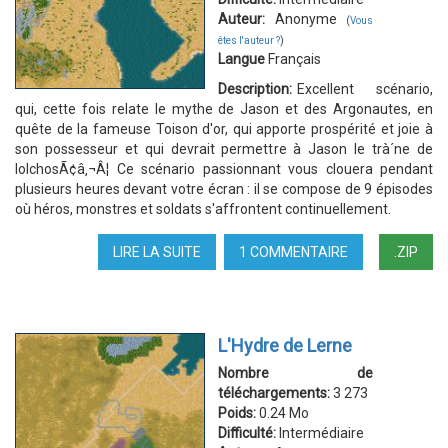
Auteur:
Anonyme
(
Vous
êtes l'auteur ?
)
Langue
Français
Description:
Excellent scénario,
qui, cette fois relate le mythe de Jason et des Argonautes, en
quête de la fameuse Toison d'or, qui apporte prospérité et joie à
son possesseur et qui devrait permettre à Jason le trà´ne de
IolchosÃ¢â‚¬Â¦ Ce scénario passionnant vous clouera pendant
plusieurs heures devant votre écran : il se compose de 9 épisodes
où héros, monstres et soldats s'affrontent continuellement.
LIRE LA SUITE
DE
1 COMMENTAIRE
.ZIP
JASON
ET
LA
TOISON
L'Hydre de Lerne
D'OR
Nombre de
téléchargements:
3 273
Poids:
0.24 Mo
Difficulté:
Intermédiaire