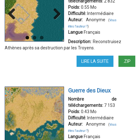
téléchargements:
2 832
Poids:
0.55 Mo
Difficulté:
Intermédiaire
Auteur:
Anonyme
(
Vous
Previous
Next
êtes l'auteur ?
)
Langue
Français
Description:
Reconstruisez
Athènes après sa destruction par les Troyens.
LIRE LA SUITE
DE
.ZIP
ATHÈNES
PROSPÈRE
Guerre des Dieux
Nombre de
téléchargements:
7 153
Poids:
0.43 Mo
Difficulté:
Intermédiaire
Auteur:
Anonyme
(
Vous
êtes l'auteur ?
)
Langue
Français