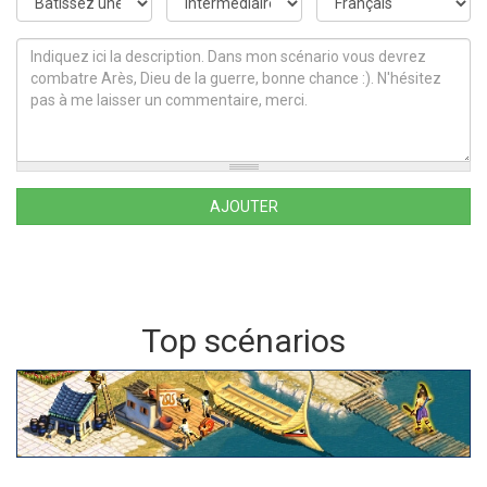
Catégorie
Difficulté
Langue
*
*
*
Description
AJOUTER
Top scénarios