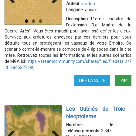
Auteur:
Imotep
Langue
Français
Previous
Next
Description:
11ème chapitre de
l'extension "Le Maître de la
Guerre: Arès". Vous êtes maudit pour avoir osé défier les dieux.
Survivez aux créatures envoyées par ces derniers pour vous
détruire tout en protégeant les vassaux de votre Empire. Ce
scenario contre-la-montre se compose de 4 épisodes dans la cite
mère. Retrouvez toutes les informations et les autres scénarios
de MGA ici:
https://steamcommunity.com/sharedfiles/filedetails/?
id=2845227390
LIRE LA SUITE
DE
.ZIP
[MGA]
LA
TRAQUE
Les Oubliés de Troie -
Neoptoleme
Nombre de
téléchargements:
3 345