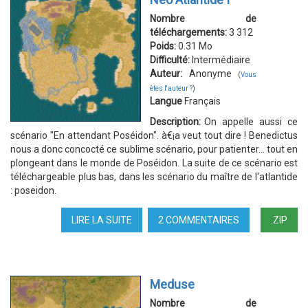
Nombre de
téléchargements:
3 312
Poids:
0.31 Mo
Difficulté:
Intermédiaire
Auteur:
Anonyme
(
Vous
êtes l'auteur ?
)
Langue
Français
Description:
On appelle aussi ce
scénario "En attendant Poséidon". à€¡a veut tout dire ! Benedictus
nous a donc concocté ce sublime scénario, pour patienter... tout en
plongeant dans le monde de Poséidon. La suite de ce scénario est
téléchargeable plus bas, dans les scénario du maître de l'atlantide
: poseidon.
LIRE LA SUITE
DE
2 COMMENTAIRES
.ZIP
NÉO
ATLANTIDE
I
Meduse
Nombre de