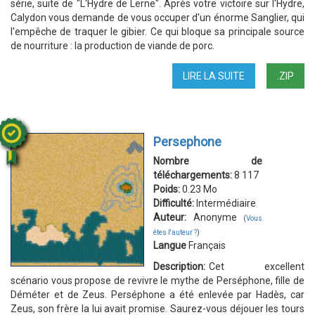
série, suite de "L'Hydre de Lerne". Après votre victoire sur l'Hydre,
Calydon vous demande de vous occuper d'un énorme Sanglier, qui
l'empêche de traquer le gibier. Ce qui bloque sa principale source
de nourriture : la production de viande de porc.
LIRE LA SUITE
DE
.ZIP
LE
SANGLIER
DE
CALYDON
Persephone
Nombre de
téléchargements:
8 117
Poids:
0.23 Mo
Difficulté:
Intermédiaire
Auteur:
Anonyme
(
Vous
êtes l'auteur ?
)
Langue
Français
Description:
Cet excellent
scénario vous propose de revivre le mythe de Perséphone, fille de
Déméter et de Zeus. Perséphone a été enlevée par Hadès, car
Zeus, son frère la lui avait promise. Saurez-vous déjouer les tours