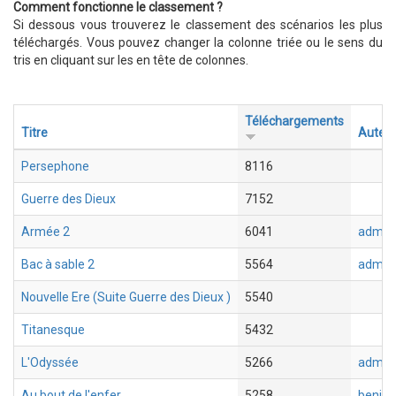
Comment fonctionne le classement ?
Si dessous vous trouverez le classement des scénarios les plus
téléchargés. Vous pouvez changer la colonne triée ou le sens du
tris en cliquant sur les en tête de colonnes.
Téléchargements
Titre
Auteu
Persephone
8116
Guerre des Dieux
7152
Armée 2
6041
admin
Bac à sable 2
5564
admin
Nouvelle Ere (Suite Guerre des Dieux )
5540
Titanesque
5432
L'Odyssée
5266
admin
Au bout de l'enfer
5258
benja