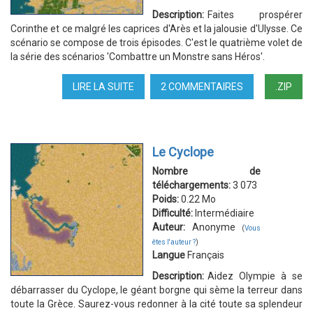
Description:
Faites prospérer
Corinthe et ce malgré les caprices d'Arès et la jalousie d'Ulysse. Ce
scénario se compose de trois épisodes. C'est le quatrième volet de
la série des scénarios 'Combattre un Monstre sans Héros'.
LIRE LA SUITE
DE
2 COMMENTAIRES
.ZIP
LE
DRAGON
D'ARÈS
Le Cyclope
Nombre de
téléchargements:
3 073
Poids:
0.22 Mo
Difficulté:
Intermédiaire
Auteur:
Anonyme
(
Vous
êtes l'auteur ?
)
Langue
Français
Description:
Aidez Olympie à se
débarrasser du Cyclope, le géant borgne qui sème la terreur dans
toute la Grèce. Saurez-vous redonner à la cité toute sa splendeur