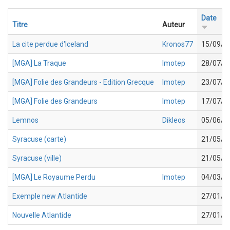
Date
Titre
Auteur
La cite perdue d'Iceland
Kronos77
15/09/2
[MGA] La Traque
Imotep
28/07/2
[MGA] Folie des Grandeurs - Edition Grecque
Imotep
23/07/2
[MGA] Folie des Grandeurs
Imotep
17/07/2
Lemnos
Dikleos
05/06/2
Syracuse (carte)
21/05/2
Syracuse (ville)
21/05/2
[MGA] Le Royaume Perdu
Imotep
04/03/2
Exemple new Atlantide
27/01/2
Nouvelle Atlantide
27/01/2