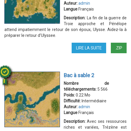
Auteur:
admin
Langue
Français
Description:
La fin de la guerre de
Troie approche et Pénélope
attend impatiemment le retour de son époux, Ulysse. Aidez-la à
préparer le retour d'Ulyssee.
LIRE LA SUITE
DE
.ZIP
L'ODYSSÉE
Bac à sable 2
Nombre de
téléchargements:
5 566
Poids:
0.22 Mo
Difficulté:
Intermédiaire
Auteur:
admin
Langue
Français
Description:
Avec ses ressources
riches et variées, Trézène est