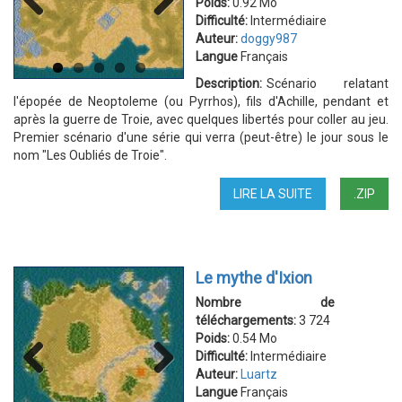
Poids:
0.92 Mo
Difficulté:
Intermédiaire
Previous
Next
Auteur:
doggy987
Langue
Français
Description:
Scénario relatant
l'épopée de Neoptoleme (ou Pyrrhos), fils d'Achille, pendant et
après la guerre de Troie, avec quelques libertés pour coller au jeu.
Premier scénario d'une série qui verra (peut-être) le jour sous le
nom "Les Oubliés de Troie".
LIRE LA SUITE
DE
.ZIP
LES
OUBLIÉS
DE
TROIE
Le mythe d'Ixion
-
NEOPTOLEME
Nombre de
téléchargements:
3 724
Poids:
0.54 Mo
Difficulté:
Intermédiaire
Auteur:
Luartz
Langue
Français
Previous
Next