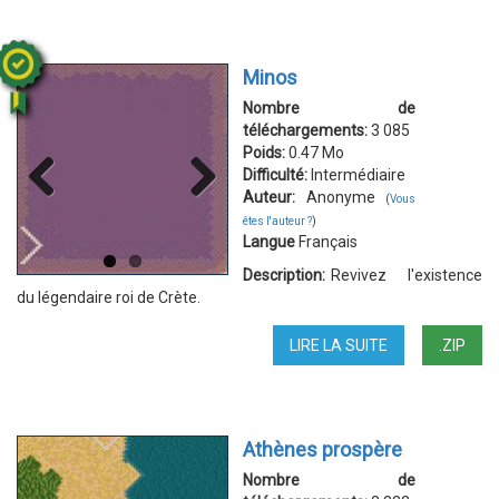
Minos
Nombre de
téléchargements:
3 085
Poids:
0.47 Mo
Difficulté:
Intermédiaire
Auteur:
Anonyme
(
Vous
Previous
Next
êtes l'auteur ?
)
Langue
Français
Description:
Revivez l'existence
du légendaire roi de Crète.
LIRE LA SUITE
DE
.ZIP
MINOS
Athènes prospère
Nombre de