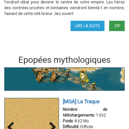
l'endroit idéal pour devenir le centre de votre empire. Les héros
des contrées proches et lointaines viendront bientà´t en nombre,
faisant de cette cité la leur. Jeu ouvert.
LIRE LA SUITE
DE
.ZIP
BAC
À
SABLE
2
Epopées mythologiques
[MGA] La Traque
Nombre de
téléchargements:
1 652
Poids:
8.62 Mo
Difficulté:
Difficile