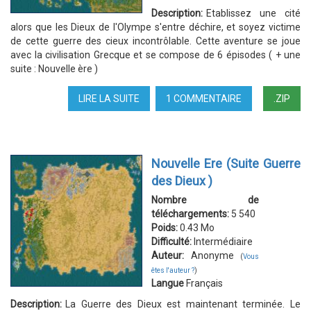
Description:
Etablissez une cité
alors que les Dieux de l'Olympe s'entre déchire, et soyez victime
de cette guerre des cieux incontrôlable. Cette aventure se joue
avec la civilisation Grecque et se compose de 6 épisodes ( + une
suite : Nouvelle ère )
LIRE LA SUITE
DE
1 COMMENTAIRE
.ZIP
GUERRE
DES
DIEUX
Nouvelle Ere (Suite Guerre
des Dieux )
Nombre de
téléchargements:
5 540
Poids:
0.43 Mo
Difficulté:
Intermédiaire
Auteur:
Anonyme
(
Vous
êtes l'auteur ?
)
Langue
Français
Description:
La Guerre des Dieux est maintenant terminée. Le