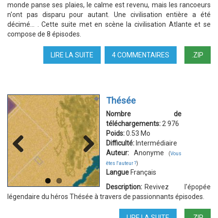
monde panse ses plaies, le calme est revenu, mais les rancoeurs
n'ont pas disparu pour autant. Une civilisation entière a été
décimé... . Cette suite met en scène la civilisation Atlante et se
compose de 8 épisodes.
LIRE LA SUITE
DE
4 COMMENTAIRES
.ZIP
NOUVELLE
ERE
(SUITE
GUERRE
Thésée
DES
DIEUX
Nombre de
)
téléchargements:
2 976
Poids:
0.53 Mo
Difficulté:
Intermédiaire
Auteur:
Anonyme
(
Vous
Previous
Next
êtes l'auteur ?
)
Langue
Français
Description:
Revivez l'épopée
légendaire du héros Thésée à travers de passionnants épisodes.
LIRE LA SUITE
DE
.ZIP