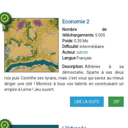
ARMÉE
2
Economie 2
Nombre de
téléchargements:
5 005
Poids:
0.35 Mo
Difficulté:
Intermédiaire
Auteur:
admin
Langue
Français
Description:
Athènes à sa
démocratie, Sparte à ses deux
rois puis Corinthe ses tyrans, mais c'est vous qui savez au mieux
diriger une cité ! Montrez à tous vos talents en construisant un
empire à Lerne ! Jeu ouvert.
LIRE LA SUITE
DE
.ZIP
ECONOMIE
2