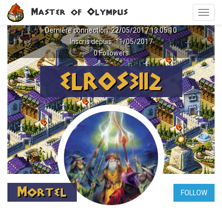
Aller
Master of Olympus
Toggl
au
navig
contenu
Dernière connection: 22/05/2017 13:05:10
principal
Inscris depuis: 11/05/2017
0 Followers
ELROS3112
Mortel
FOLLOW