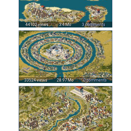
44102 views
3.4 Mo
3 comments
33524 views
28.97 Mo
0 comments