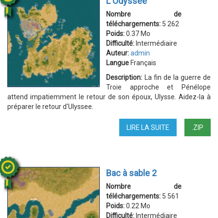
L'Odyssée
Nombre de
téléchargements:
5 262
Poids:
0.37 Mo
Difficulté:
Intermédiaire
Auteur:
admin
Langue
Français
Description:
La fin de la guerre de
Troie approche et Pénélope
attend impatiemment le retour de son époux, Ulysse. Aidez-la à
préparer le retour d'Ulyssee.
LIRE LA SUITE
DE
.ZIP
L'ODYSSÉE
Bac à sable 2
Nombre de
téléchargements:
5 561
Poids:
0.22 Mo
Difficulté:
Intermédiaire