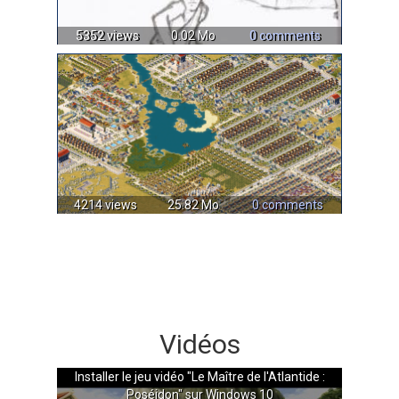
5352 views
0.02 Mo
0 comments
4214 views
25.82 Mo
0 comments
Vidéos
Installer le jeu vidéo "Le Maître de l'Atlantide :
Poséidon" sur Windows 10