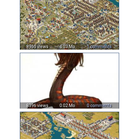
8960 views
4.03 Mo
1 comments
8396 views
0.02 Mo
0 comments