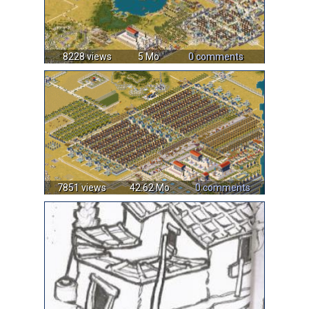
8228 views
5 Mo
0 comments
7851 views
42.62 Mo
0 comments