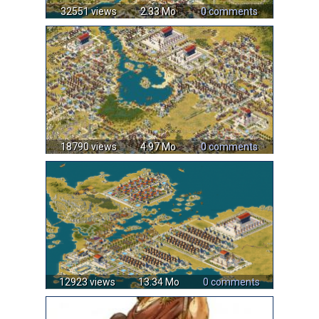
32551 views
2.33 Mo
0 comments
18790 views
4.97 Mo
0 comments
12923 views
13.34 Mo
0 comments