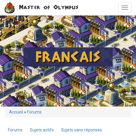
Aller
Master of Olympus
Toggl
au
navig
contenu
principal
FRANCAIS
Vous
Accueil
»
Forums
êtes
ici
Forums
Sujets actifs
Sujets sans réponses