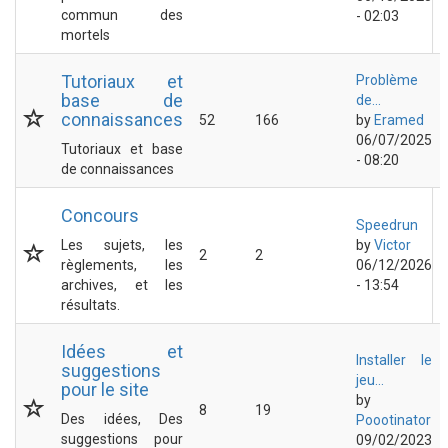
commun des
- 02:03
mortels
Tutoriaux et
Problème
base de
de...
connaissances
52
166
by
Eramed
06/07/2025
Tutoriaux et base
- 08:20
de connaissances
Concours
Speedrun
Les sujets, les
by
Victor
2
2
règlements, les
06/12/2026
archives, et les
- 13:54
résultats.
Idées et
Installer le
suggestions
jeu...
pour le site
by
8
19
Des idées, Des
Poootinator
suggestions pour
09/02/2023