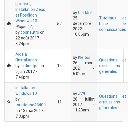
[Tutoriel]
Installation Zeus
by
Clark59
et Poséidon
25
Tutoriaux et
Windows 10
décembre
52
base de
(Page:
1
,
2
)
2022 -
connaissances
by
codneutro
on
10:06pm
22 août 2017 -
8:24pm
Aide à
by
Kleïtos
l'installation
Questions et
26 mars
by
justinetpg
on
15
discussions
2021 -
5 juin 2017 -
générales
6:02pm
7:46pm
installation
windows 10
by
JV9
Questions et
by
28 juillet
11
discussions
2017 -
tountoune43400
générales
11:23am
on 13 mai 2017 -
7:33pm