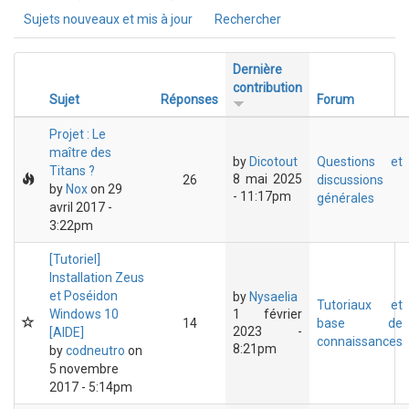
Sujets nouveaux et mis à jour
Rechercher
Dernière
contribution
Sujet
Réponses
Forum
Projet : Le
maître des
by
Dicotout
Questions et
Titans ?
8 mai 2025
26
discussions
by
Nox
on 29
- 11:17pm
générales
avril 2017 -
3:22pm
[Tutoriel]
Installation Zeus
et Poséidon
by
Nysaelia
Tutoriaux et
Windows 10
1 février
14
base de
2023 -
[AIDE]
connaissances
8:21pm
by
codneutro
on
5 novembre
2017 - 5:14pm