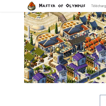
Aller
Master of Olympus
Téléchar
au
contenu
principal