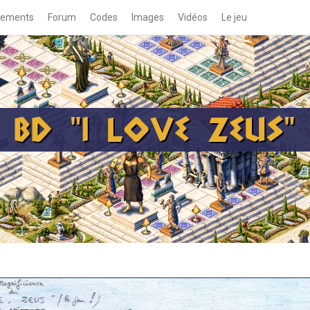
gements
Forum
Codes
Images
Vidéos
Le jeu
BD "I LOVE ZEUS"